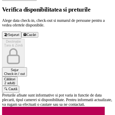
Verifica disponibilitatea si preturile
Alege data check-in, check-out si numarul de persoane pentru a
vedea ofertele disponibile.
🏖️
Sejururi
🏨
Cazări
Destinație
Țara & Zonă
Sejur
Check-in / out
Călători
2 adulți
🔍 Caută
Preturile afisate sunt informative si pot varia in functie de data
plecarii, tipul camerei si disponibilitate. Pentru informatii actualizate,
va rugam sa efectuati o cautare sau sa ne contactati.