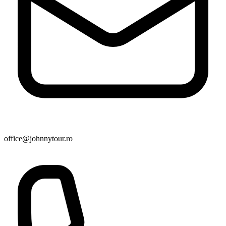
office@johnnytour.ro