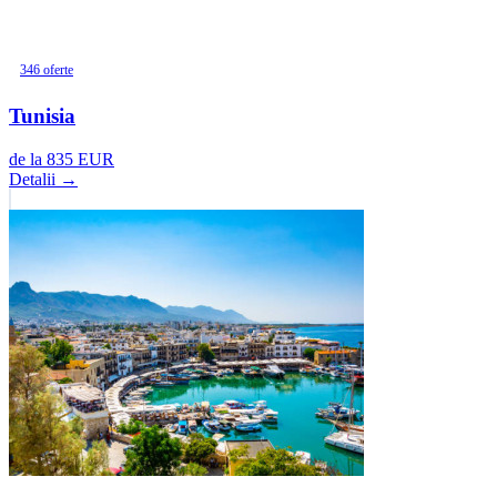
346 oferte
Tunisia
de la
835
EUR
Detalii →