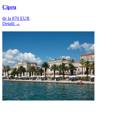
Cipru
de la
870
EUR
Detalii →