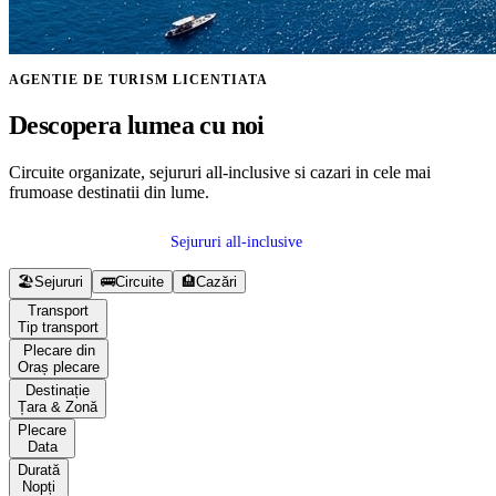
AGENTIE DE TURISM LICENTIATA
Descopera lumea cu noi
Circuite organizate, sejururi all-inclusive si cazari in cele mai
frumoase destinatii din lume.
Sejururi all-inclusive
Vezi circuite
🏖️
Sejururi
🚌
Circuite
🏨
Cazări
Transport
Tip transport
Plecare din
Oraș plecare
Destinație
Țara & Zonă
Plecare
Data
Durată
Nopți