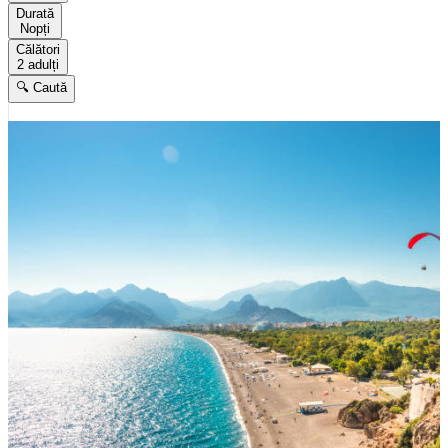
Durată
Nopți
Călători
2 adulți
🔍 Caută