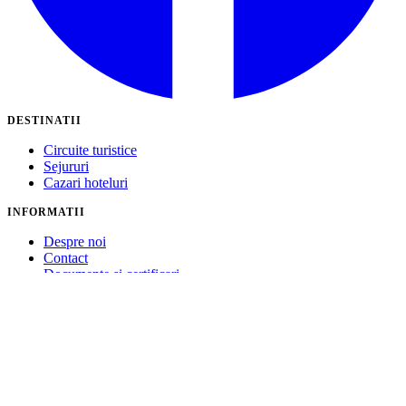
DESTINATII
Circuite turistice
Sejururi
Cazari hoteluri
INFORMATII
Despre noi
Contact
Documente si certificari
Politica de confidentialitate
Politica de cookie-uri
Termeni si conditii
CONTACT