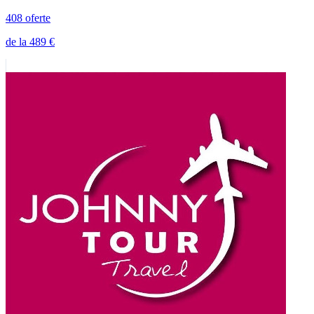
408 oferte
de la 489 €