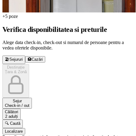
+5 poze
Verifica disponibilitatea si preturile
Alege data check-in, check-out si numarul de persoane pentru a
vedea ofertele disponibile.
🏖️
Sejururi
🏨
Cazări
Destinație
Țara & Zonă
Sejur
Check-in / out
Călători
2 adulți
🔍 Caută
Localizare