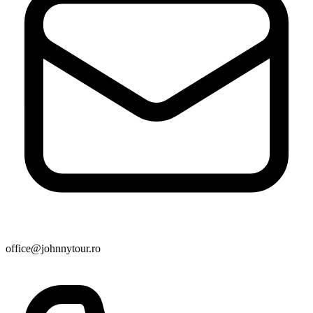
office@johnnytour.ro