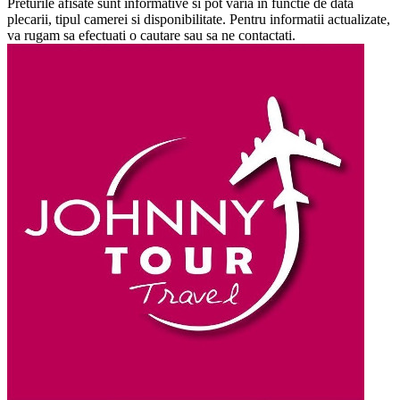
Preturile afisate sunt informative si pot varia in functie de data
plecarii, tipul camerei si disponibilitate. Pentru informatii actualizate,
va rugam sa efectuati o cautare sau sa ne contactati.