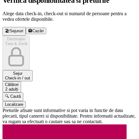
Verifica disponibilitatea si preturile
Alege data check-in, check-out si numarul de persoane pentru a
vedea ofertele disponibile.
🏖️
Sejururi
🏨
Cazări
Destinație
Țara & Zonă
Sejur
Check-in / out
Călători
2 adulți
🔍 Caută
Localizare
Preturile afisate sunt informative si pot varia in functie de data
plecarii, tipul camerei si disponibilitate. Pentru informatii actualizate,
va rugam sa efectuati o cautare sau sa ne contactati.