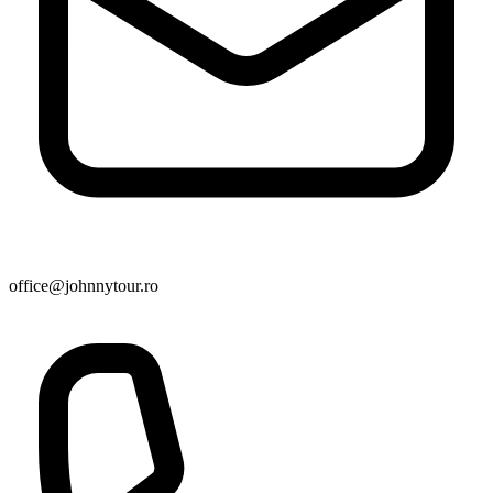
office@johnnytour.ro