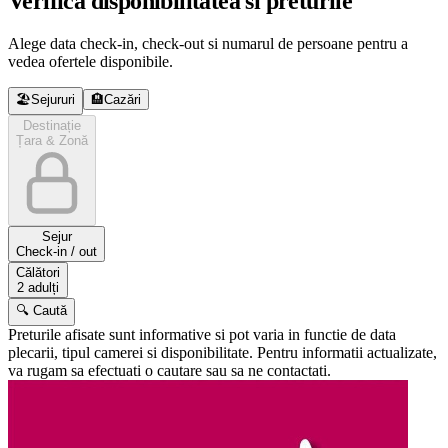
Verifica disponibilitatea si preturile
Alege data check-in, check-out si numarul de persoane pentru a
vedea ofertele disponibile.
🏖️
Sejururi
🏨
Cazări
Destinație
Țara & Zonă
Sejur
Check-in / out
Călători
2 adulți
🔍 Caută
Preturile afisate sunt informative si pot varia in functie de data
plecarii, tipul camerei si disponibilitate. Pentru informatii actualizate,
va rugam sa efectuati o cautare sau sa ne contactati.