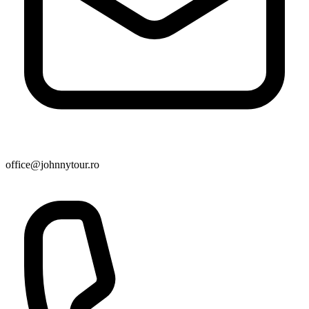
office@johnnytour.ro