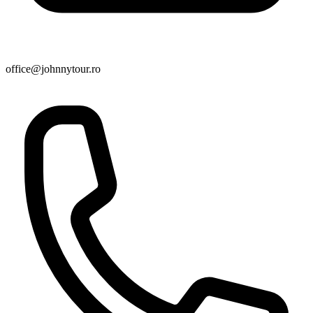
office@johnnytour.ro