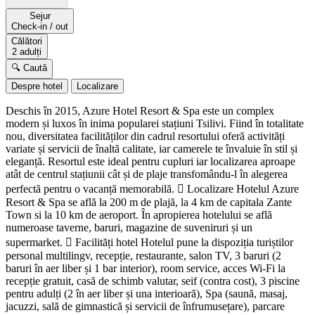
Sejur
Check-in / out
Călători
2 adulți
🔍 Caută
Despre hotel
Localizare
Deschis în 2015, Azure Hotel Resort & Spa este un complex
modern și luxos în inima popularei stațiuni Tsilivi. Fiind în totalitate
nou, diversitatea facilităților din cadrul resortului oferă activități
variate și servicii de înaltă calitate, iar camerele te învaluie în stil și
eleganță. Resortul este ideal pentru cupluri iar localizarea aproape
atât de centrul stațiunii cât și de plaje transfomându-l în alegerea
perfectă pentru o vacanță memorabilă.  Localizare Hotelul Azure
Resort & Spa se află la 200 m de plajă, la 4 km de capitala Zante
Town si la 10 km de aeroport. În apropierea hotelului se află
numeroase taverne, baruri, magazine de suveniruri și un
supermarket.  Facilități hotel Hotelul pune la dispoziția turiștilor
personal multilingv, recepție, restaurante, salon TV, 3 baruri (2
baruri în aer liber și 1 bar interior), room service, acces Wi-Fi la
recepție gratuit, casă de schimb valutar, seif (contra cost), 3 piscine
pentru adulți (2 în aer liber și una interioară), Spa (saună, masaj,
jacuzzi, sală de gimnastică și servicii de înfrumusețare), parcare