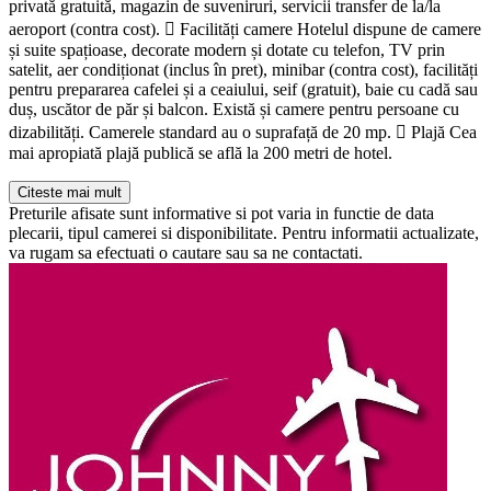
privată gratuită, magazin de suveniruri, servicii transfer de la/la
aeroport (contra cost).  Facilități camere Hotelul dispune de camere
și suite spațioase, decorate modern și dotate cu telefon, TV prin
satelit, aer condiționat (inclus în pret), minibar (contra cost), facilități
pentru prepararea cafelei și a ceaiului, seif (gratuit), baie cu cadă sau
duș, uscător de păr și balcon. Există și camere pentru persoane cu
dizabilități. Camerele standard au o suprafață de 20 mp.  Plajă Cea
mai apropiată plajă publică se află la 200 metri de hotel.
Citeste mai mult
Preturile afisate sunt informative si pot varia in functie de data
plecarii, tipul camerei si disponibilitate. Pentru informatii actualizate,
va rugam sa efectuati o cautare sau sa ne contactati.