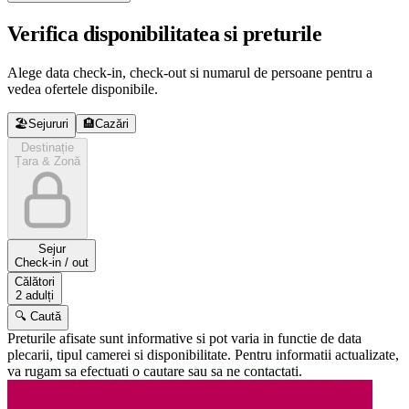
Verifica disponibilitatea si preturile
Alege data check-in, check-out si numarul de persoane pentru a
vedea ofertele disponibile.
🏖️
Sejururi
🏨
Cazări
Destinație
Țara & Zonă
Sejur
Check-in / out
Călători
2 adulți
🔍 Caută
Preturile afisate sunt informative si pot varia in functie de data
plecarii, tipul camerei si disponibilitate. Pentru informatii actualizate,
va rugam sa efectuati o cautare sau sa ne contactati.