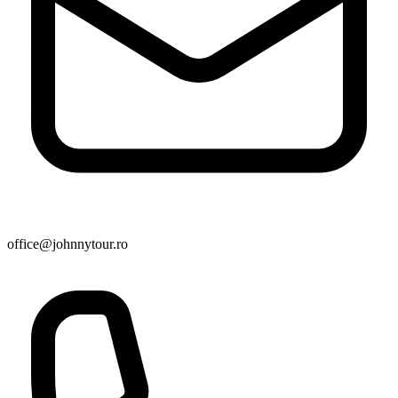
office@johnnytour.ro