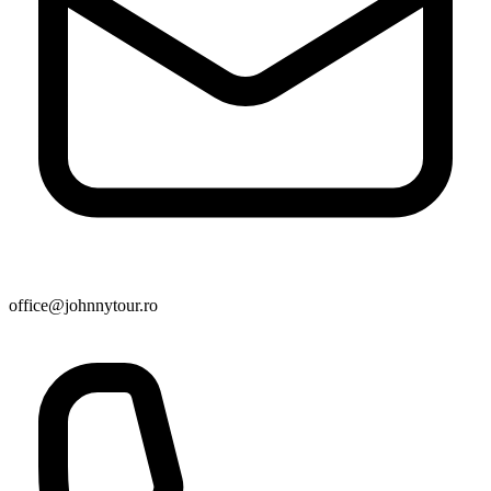
office@johnnytour.ro