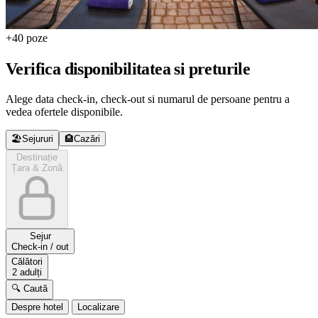
+40 poze
Verifica disponibilitatea si preturile
Alege data check-in, check-out si numarul de persoane pentru a
vedea ofertele disponibile.
🏖️
Sejururi
🏨
Cazări
Destinație
Țara & Zonă
Sejur
Check-in / out
Călători
2 adulți
🔍 Caută
Despre hotel
Localizare